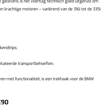
 geleverd, is het voertuig technisch goed uitgerust om
en krachtige motoren – variërend van de 316i tot de 335i
kendtrips;
elateerde transportbehoeften.
en met functionaliteit, is een trekhaak voor de BMW
E90