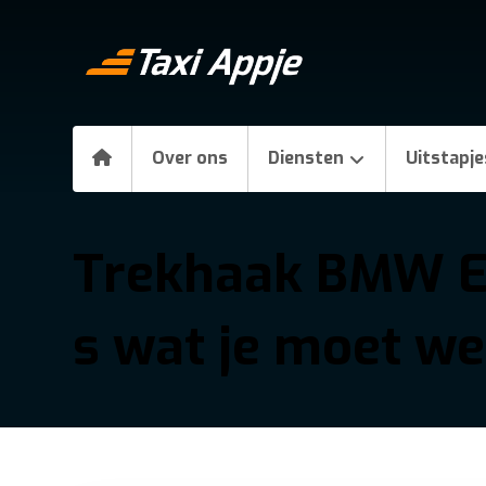
Over ons
Diensten
Uitstapje
Trekhaak BMW E
s wat je moet w