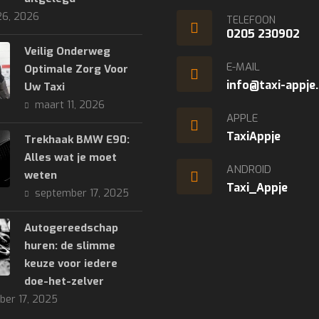
26, 2026
TELEFOON
0205 230902
Veilig Onderweg
E-MAIL
Optimale Zorg Voor
info@taxi-appje.
Uw Taxi
maart 11, 2026
APPLE
TaxiAppje
Trekhaak BMW E90:
Alles wat je moet
ANDROID
weten
Taxi_Appje
september 17, 2025
Autogereedschap
huren: de slimme
keuze voor iedere
doe-het-zelver
ber 17, 2025