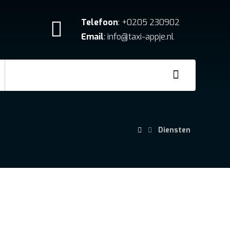
Telefoon
: +0205 230902
Email
: info@taxi-appje.nl
Diensten