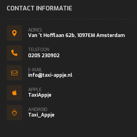
CONTACT INFORMATIE
ADRES
Van ‘t Hofflaan 62b, 1097EM Amsterdam
TELEFOON
0205 230902
E-MAIL
info@taxi-appje.nl
APPLE
TaxiAppje
ANDROID
Taxi_Appje